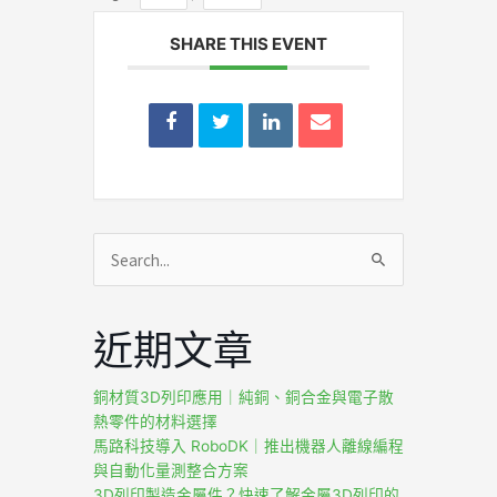
SHARE THIS EVENT
搜
尋
關
近期文章
鍵
字:
銅材質3D列印應用｜純銅、銅合金與電子散
熱零件的材料選擇
馬路科技導入 RoboDK｜推出機器人離線編程
與自動化量測整合方案
3D列印製造金屬件？快速了解金屬3D列印的