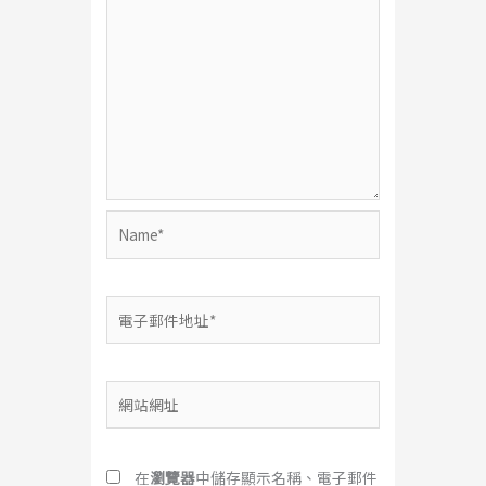
Name*
電
子
郵
件
網
地
站
址
網
*
址
在
瀏覽器
中儲存顯示名稱、電子郵件