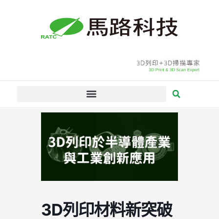
跳
至
主
要
內
容
3D列印材料新突破