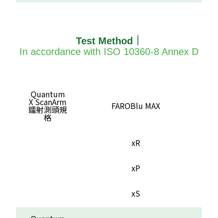
Test Method｜
In accordance with ISO 10360-8 Annex D
Quantum
X ScanArm
FAROBlu MAX
鐳射測頭規
格
xR
xP
xS