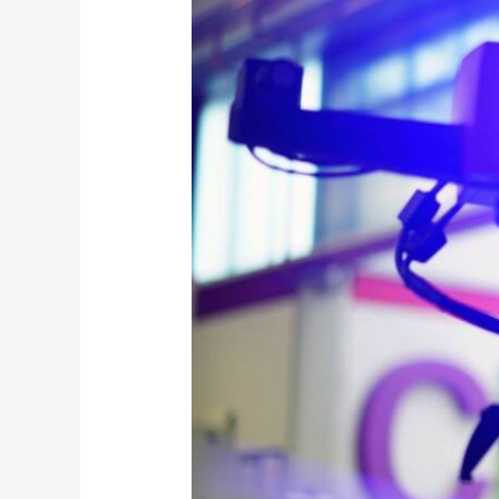
入
藍
色
量
測
領
域