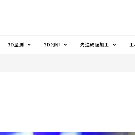
3D量測
3D列印
先進硬脆加工​
工