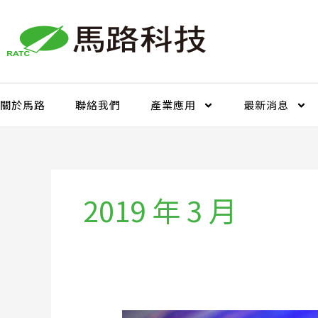
跳
至
主
要
內
容
關於馬路
聯絡我們
產業應用
最新消息
2019 年 3 月
進