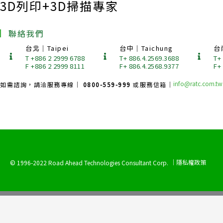
3D列印+3D掃描專家
聯絡我們
台北｜Taipei
台中｜Taichung
台
T +886 2 2999 6788
T+ 886.4.2569.3688
T+
F +886 2 2999 8111
F+ 886.4.2568.9377
F+
info@ratc.com.tw
如需諮詢，請洽服務專線｜
0800-559-999
或服務信箱｜
｜隱私權政策
© 1996-2022 Road Ahead Technologies Consultant Corp.