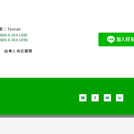
南｜Tainan
 886.6.384.1885
 886.6.384.1890
由專人為您服務
E
F
Y
L
n
a
o
i
v
c
u
n
e
e
t
k
l
b
u
e
o
o
b
d
p
o
e
i
e
k
n
-
-
f
i
n