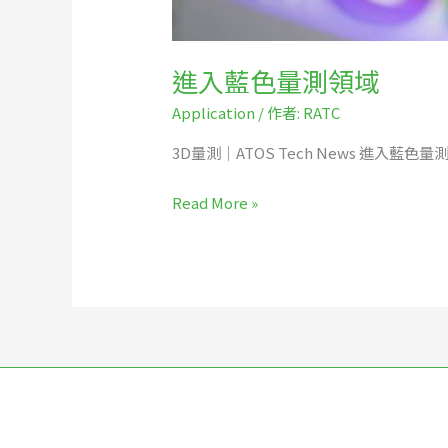
進入藍色量測領域
Application
/ 作者:
RATC
3D量測｜ATOS Tech News​ 進入藍
Read More »