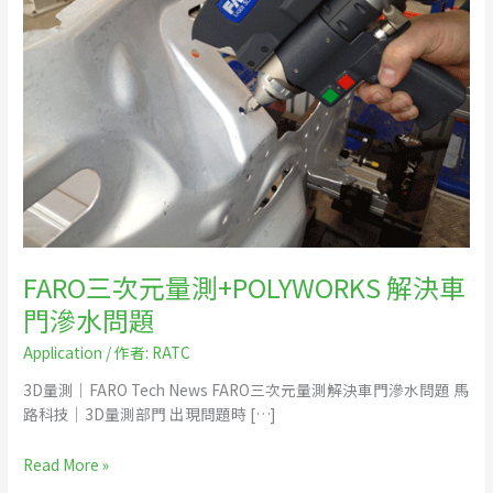
量
測
+POLYWORKS
解
決
車
門
滲
水
問
題
FARO三次元量測+POLYWORKS 解決車
門滲水問題
Application
/ 作者:
RATC
3D量測｜FARO Tech News FARO三次元量測解決車門滲水問題 馬
路科技｜3D量測部門 出現問題時 […]
Read More »