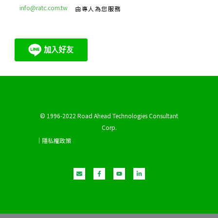
info@ratc.com.tw
由專人為您服務
© 1996-2022 Road Ahead Technologies Consultant
Corp.
｜隱私權政策
E
F
Y
L
n
a
o
i
v
c
u
n
e
e
t
k
l
b
u
e
o
o
b
d
p
o
e
i
e
k
n
-
-
f
i