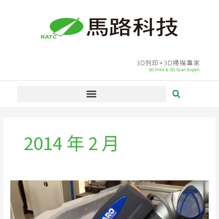
跳
至
主
要
內
容
2014 年 2 月
FARO
三
次
元