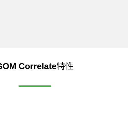
特性
GOM Correlate