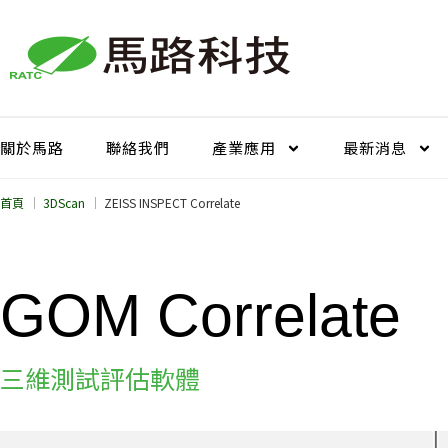
跳
至
主
要
內
容
關於馬路
聯絡我們
產業應用
最新消息
首頁
3DScan
ZEISS INSPECT Correlate
GOM Correlate
三維測試評估軟體