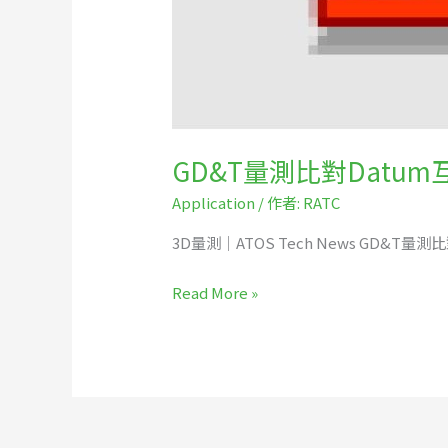
GD&T量測比對Datu
Application
/ 作者:
RATC
3D量測｜ATOS Tech News GD&T
Read More »