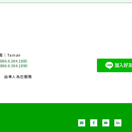
南｜Tainan
 886.6.384.1885
 886.6.384.1890
由專人為您服務
E
F
Y
L
n
a
o
i
v
c
u
n
e
e
t
k