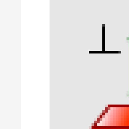
量
測
比
對
Datum
互
換
差
異
探
討