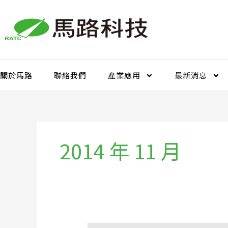
跳
至
主
要
內
容
關於馬路
聯絡我們
產業應用
最新消息
2014 年 11 月
GD&T