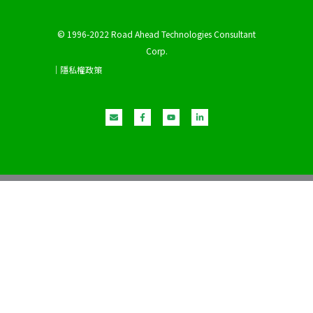
© 1996-2022 Road Ahead Technologies Consultant
Corp.
｜隱私權政策
E
F
Y
L
n
a
o
i
v
c
u
n
e
e
t
k
l
b
u
e
o
o
b
d
p
o
e
i
e
k
n
-
-
f
i
n