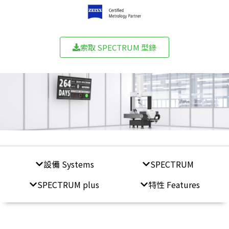
索取 SPECTRUM 型錄
設備 Systems
SPECTRUM
SPECTRUM plus
特性 Features