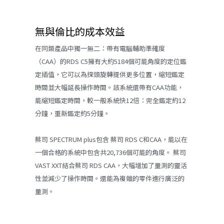
無與倫比的成本效益
在同類產品中獨一無二：帶有電腦輔助準確度
（CAA）的RDS C5擁有大約5184個可能角度的定位鑑
定插值，它可以為探頭旋轉提供更多位置，縮短鑑定
時間並大幅延長操作時間。該系統還帶有CAA功能，
能縮短鑑定時間，較一般系統快12倍：完全鑑定約12
分鐘，重新鑑定約5分鐘。
蔡司 SPECTRUM plus包含 蔡司 RDS C和CAA，能以在
一個合格的系統中包含共20,736個可能的角度。 蔡司
VAST XXT結合蔡司 RDS CAA，大幅增加了量測的靈活
性並減少了操作時間。還能為複雜的零件進行廣泛的
量測。