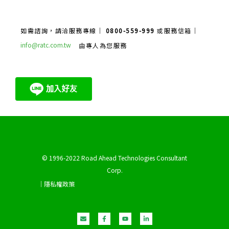
如需諮詢，請洽服務專線｜
0800-559-999
或服務信箱｜
info@ratc.com.tw
由專人為您服務
© 1996-2022 Road Ahead Technologies Consultant
Corp.
｜隱私權政策
E
F
Y
L
n
a
o
i
v
c
u
n
e
e
t
k