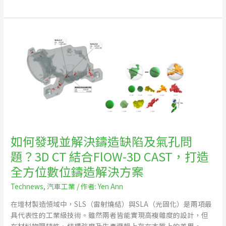
點
與
國
如
際
何
趨
發
勢
現
並
解
決
鑄
造
缺
如何發現並解決鑄造缺陷及氣孔問
陷
題？3D CT 結合FlOW-3D CAST，打造
及
氣
全方位數位鑄造解決方案
孔
Technews
,
汽車工業
/ 作者:
Yen Ann
問
題？
在增材製造領域中，SLS（雷射燒結）與SLA（光固化）是兩項最
3D
具代表性的工業級技術。雖然兩者皆能實現高複雜度的設計，但
CT
在材料物理特性、結構強度及生產邏輯上存在本質上的差異。