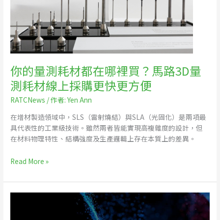
耗
材
都
在
哪
裡
你的量測耗材都在哪裡買？馬路3D量
買？
測耗材線上採購更快更方便
馬
路
RATCNews
/ 作者:
Yen Ann
3D
在增材製造領域中，SLS（雷射燒結）與SLA（光固化）是兩項最
量
具代表性的工業級技術。雖然兩者皆能實現高複雜度的設計，但
測
在材料物理特性、結構強度及生產邏輯上存在本質上的差異。
耗
材
線
Read More »
上
採
購
3D
更
列
快
印