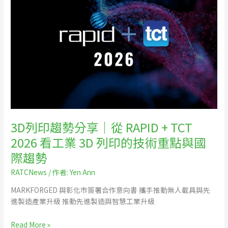
更
趨
方
勢
便
分
享
｜
從
RAPID
+
TCT
2026
看
3D列印趨勢分享｜從 RAPID + TCT
工
2026 看工業 3D 列印的技術重點與國
業
際趨勢
3D
列
RATCNews
/ 作者:
Yen Ann
印
的
MARKFORGED 與彰化市簽署合作意向書 攜手推動無人載具與先
技
進製造產業升級 推動先進製造與智慧工業升級
術
重
Read More »