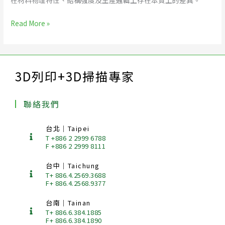
結
合
Read More »
FlOW-
3D
CAST，
打
3D列印+3D掃描專家
造
全
方
聯絡我們
位
數
台北｜Taipei
位
T +886 2 2999 6788
鑄
F +886 2 2999 8111
造
解
台中｜Taichung
決
T+ 886.4.2569.3688
F+ 886.4.2568.9377
方
案
台南｜Tainan
T+ 886.6.384.1885
F+ 886.6.384.1890