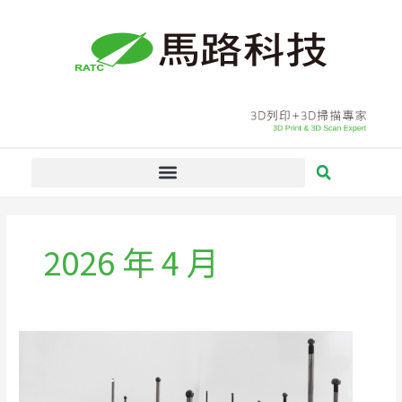
跳
至
主
要
內
容
2026 年 4 月
你
的
量
測