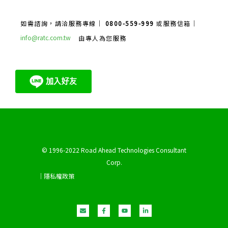
如需諮詢，請洽服務專線｜
0800-559-999
或服務信箱｜
info@ratc.com.tw
由專人為您服務
© 1996-2022 Road Ahead Technologies Consultant
Corp.
｜隱私權政策
E
F
Y
L
n
a
o
i
v
c
u
n
e
e
t
k
l
b
u
e
o
o
b
d