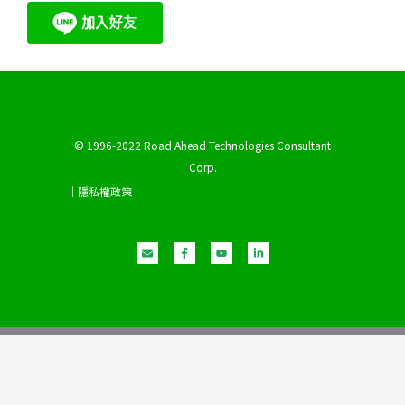
© 1996-2022 Road Ahead Technologies Consultant
Corp.
｜隱私權政策
E
F
Y
L
n
a
o
i
v
c
u
n
e
e
t
k
l
b
u
e
o
o
b
d
p
o
e
i
e
k
n
-
-
f
i
n