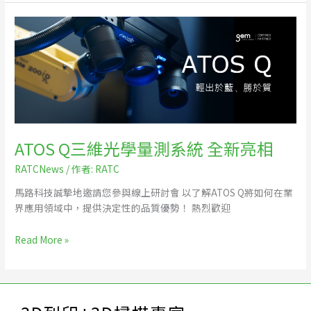
ATOS
Q
三
維
光
學
量
測
ATOS Q三維光學量測系統 全新亮相
系
統
RATCNews
/ 作者:
RATC
全
新
馬路科技誠摯地邀請您參與線上研討會 以了解ATOS Q將如何在業
亮
界應用領域中，提供決定性的品質優勢！ 熱烈歡迎
相
Read More »