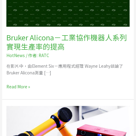
業
協
作
機
器
Bruker Alicona－工業協作機器人系列
人
實現生產率的提高
系
列
HotNews
/ 作者:
RATC
實
在影片中，由Element Six－應用程式經理 Wayne Leahy談論了
現
Bruker Alicona測量 […]
生
產
率
Read More »
的
提
高
GOM
ScanCobot
人
機
協