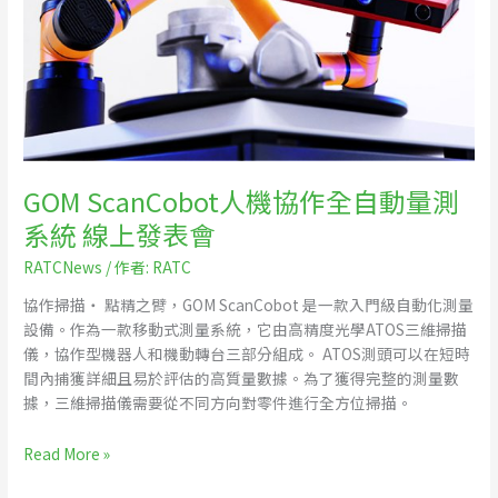
作
全
自
動
量
測
系
GOM ScanCobot人機協作全自動量測
統
線
系統 線上發表會
上
RATCNews
/ 作者:
RATC
發
表
協作掃描‧ 點精之臂，GOM ScanCobot 是一款入門級自動化測量
會
設備。作為一款移動式測量系統，它由高精度光學ATOS三維掃描
儀，協作型機器人和機動轉台三部分組成。 ATOS測頭可以在短時
間內捕獲詳細且易於評估的高質量數據。為了獲得完整的測量數
據，三維掃描儀需要從不同方向對零件進行全方位掃描。
Read More »