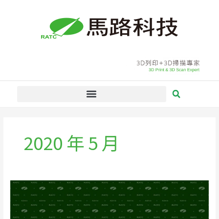
跳
至
主
要
內
容
2020 年 5 月
Bruker
Alicona
－
工