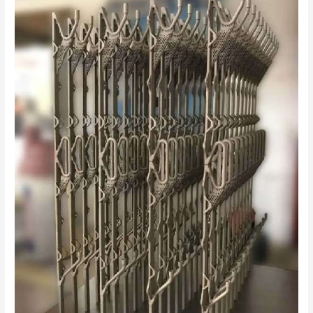
究
中
心
為
LHCb
探
測
器
3D
列
印
了
44
個
金
屬
薄
壁
冷
卻