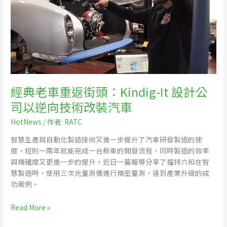
重
返
街
頭：
Kindig-
It
設
計
經典老車重返街頭：Kindig-It 設計公
公
司以逆向技術改裝汽車
司
以
HotNews
/ 作者:
RATC
逆
智慧生產與自動化製造技術又進一步提升了汽車研發製造的速
向
度，短則一兩年就能完成一台新車的開發流程，同時製造的效率
技
與精確度又更進一步的提升。近日一篇報導分享了福特六和在智
術
慧製造時，使用三次元量測儀進行精密量測，達到產業升級的成
改
功案例。
裝
汽
Read More »
車