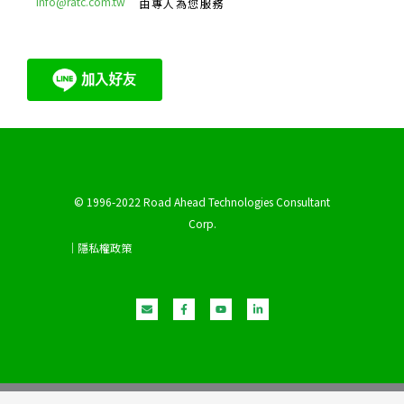
info@ratc.com.tw
由專人為您服務
© 1996-2022 Road Ahead Technologies Consultant
Corp.
｜隱私權政策
E
F
Y
L
n
a
o
i
v
c
u
n
e
e
t
k
l
b
u
e
o
o
b
d
p
o
e
i
e
k
n
-
-
f
i
n