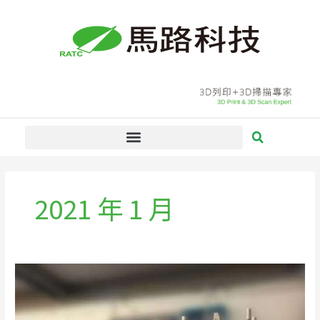
跳
至
主
要
內
容
2021 年 1 月
歐
洲
核
研