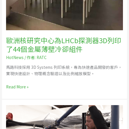
組
件
歐洲核研究中心為LHCb探測器3D列印
了44個金屬薄壁冷卻組件
HotNews
/ 作者:
RATC
馬路科技採用 3D Systems 列印系統，專為快速產品開發的客戶，
實現快速設計、物理概念驗證以及比例縮放模型。
Read More »
經
典
老
車