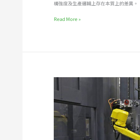
構強度及生產邏輯上存在本質上的差異。
Read More »
歐
寶：
大
型
零
件
在
沖