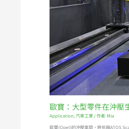
壓
生
產
中
的
自
動
化
質
量
控
制
歐寶：大型零件在沖壓
Application
,
汽車工業
/ 作者:
Mia
歐寶(Opel)的沖壓車間，將依賴ATOS