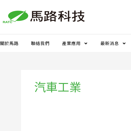
跳
至
主
要
內
容
關於馬路
聯絡我們
產業應用
最新消息
汽車工業
如