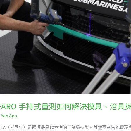
FARO 手持式量測如何解決模具、治具
:
Yen Ann
SLA（光固化）是兩項最具代表性的工業級技術。雖然兩者皆能實