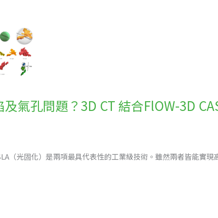
氣孔問題？3D CT 結合FlOW-3D 
SLA（光固化）是兩項最具代表性的工業級技術。雖然兩者皆能實