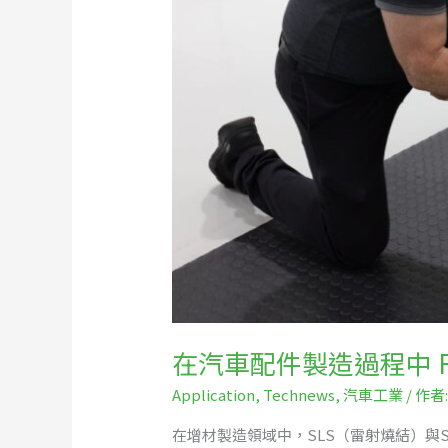
式
量
測
如
何
解
決
模
具、
治
具
與
組
裝
誤
在汽車配件製造過程中 
差
等
Application
,
Technews
,
汽車工業
/ 作者
問
在增材製造領域中，SLS（雷射燒結）與
題