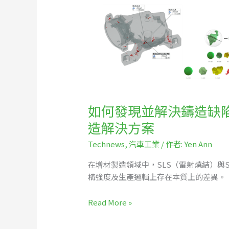
何
發
現
並
解
決
鑄
造
如何發現並解決鑄造缺陷及
缺
陷
造解決方案
及
Technews
,
汽車工業
/ 作者:
Yen Ann
氣
孔
在增材製造領域中，SLS（雷射燒結）與
問
構強度及生產邏輯上存在本質上的差異。
題？
3D
Read More »
CT
結