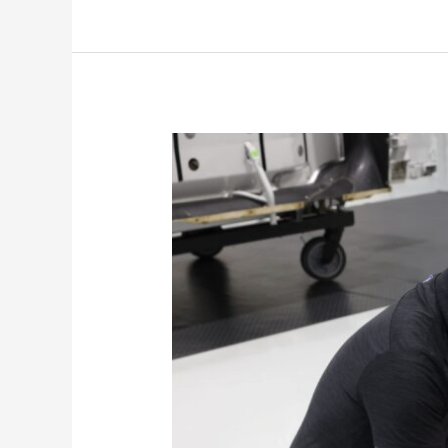
合
FlOW-
3D
CAST，
打
造
在
全
汽
方
車
位
配
數
件
位
製
鑄
造
造
過
解
程
決
中
方
FARO
案
手
持