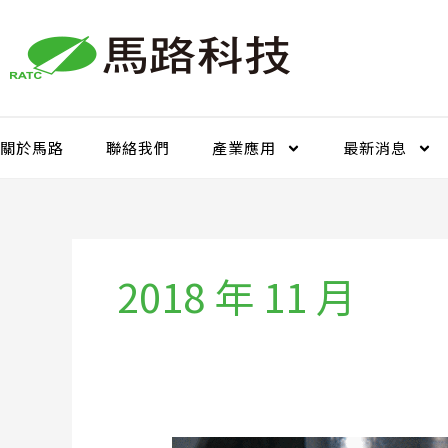
跳
至
主
要
內
容
關於馬路
聯絡我們
產業應用
最新消息
2018 年 11 月
在