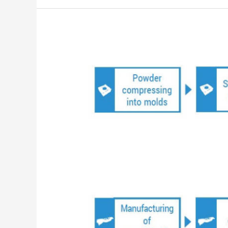
Alicona
3D
刀
具
檢
測