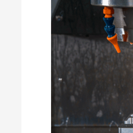
作
業
環
境
運
作
的
EdgeMaster
光
學
量
測
系
統