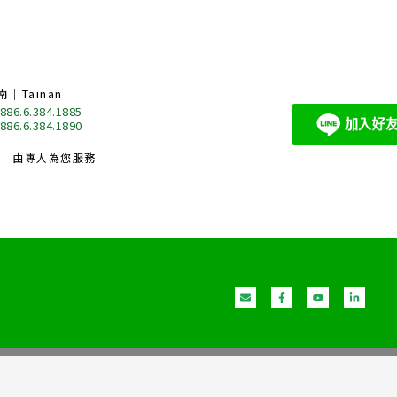
南｜Tainan
 886.6.384.1885
 886.6.384.1890
由專人為您服務
E
F
Y
L
n
a
o
i
v
c
u
n
e
e
t
k
l
b
u
e
o
o
b
d
p
o
e
i
e
k
n
-
-
f
i