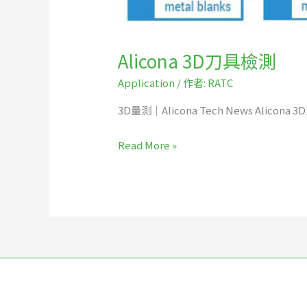
Alicona 3D刀具檢測
Application
/ 作者:
RATC
3D量測｜Alicona Tech News​ Alico
Read More »