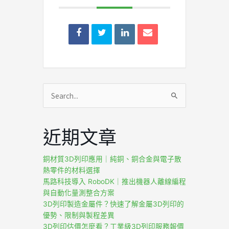
搜
尋
關
近期文章
鍵
字:
銅材質3D列印應用｜純銅、銅合金與電子散
熱零件的材料選擇
馬路科技導入 RoboDK｜推出機器人離線編程
與自動化量測整合方案
3D列印製造金屬件？快速了解金屬3D列印的
優勢、限制與製程差異
3D列印估價怎麼看？工業級3D列印服務報價