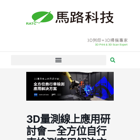
跳
至
主
要
內
容
3D量測線上應用研
討會－全方位自行