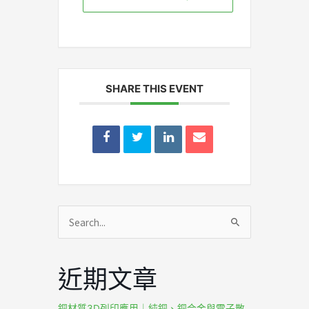
SHARE THIS EVENT
搜
尋
關
近期文章
鍵
字:
銅材質3D列印應用｜純銅、銅合金與電子散