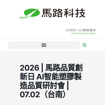
跳
至
主
要
內
容
2026 | 馬路品質創
新日 AI智能塑膠製
造品質研討會 |
07.02（台南）