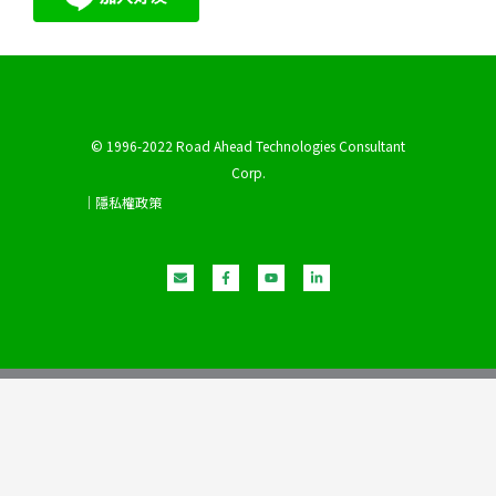
© 1996-2022 Road Ahead Technologies Consultant
Corp.
｜隱私權政策
E
F
Y
L
n
a
o
i
v
c
u
n
e
e
t
k
l
b
u
e
o
o
b
d
p
o
e
i
e
k
n
-
-
f
i
n