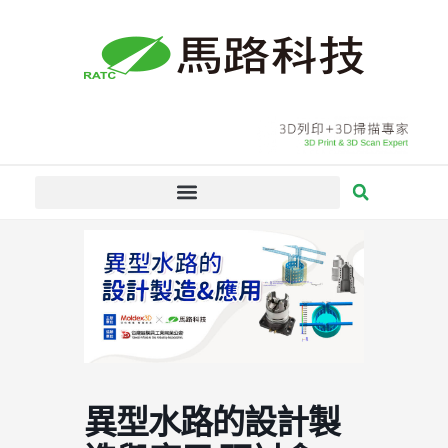
跳
至
主
要
內
容
異型水路的設計製