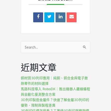
搜
尋
關
近期文章
鍵
字:
銅材質3D列印應用｜純銅、銅合金與電子散
熱零件的材料選擇
馬路科技導入 RoboDK｜推出機器人離線編程
與自動化量測整合方案
3D列印製造金屬件？快速了解金屬3D列印的
優勢、限制與製程差異
3D列印估價怎麼看？工業級3D列印服務報價