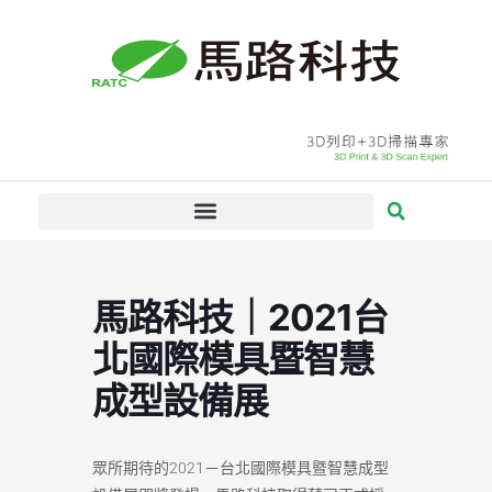
跳
至
主
要
內
容
馬路科技｜2021台
北國際模具暨智慧
成型設備展
眾所期待的2021－台北國際模具暨智慧成型