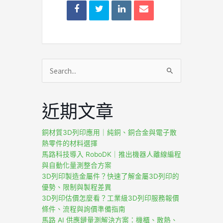
搜
尋
關
近期文章
鍵
字:
銅材質3D列印應用｜純銅、銅合金與電子散
熱零件的材料選擇
馬路科技導入 RoboDK｜推出機器人離線編程
與自動化量測整合方案
3D列印製造金屬件？快速了解金屬3D列印的
優勢、限制與製程差異
3D列印估價怎麼看？工業級3D列印服務報價
條件、流程與詢價準備指南
馬路 AI 供應鏈量測解決方案：機櫃、散熱、