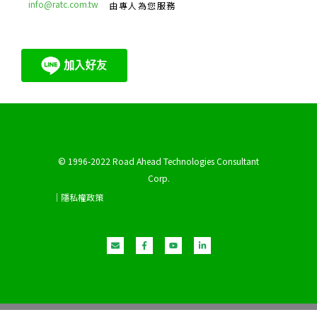
info@ratc.com.tw
由專人為您服務
© 1996-2022 Road Ahead Technologies Consultant
Corp.
｜隱私權政策
E
F
Y
L
n
a
o
i
v
c
u
n
e
e
t
k
l
b
u
e
o
o
b
d
p
o
e
i
e
k
n
-
-
f
i
n