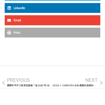
LinkedIn
Email
Print
上一頁
下
PREVIOUS
NEXT
塑膠件全尺寸檢測怎麼做？從 GD&T 到 3D 掃描建立量產品質判斷基準
ZEISS × COMPUTEX 2026 馬路科技陪你看見 AI 硬體時代的品質新關鍵