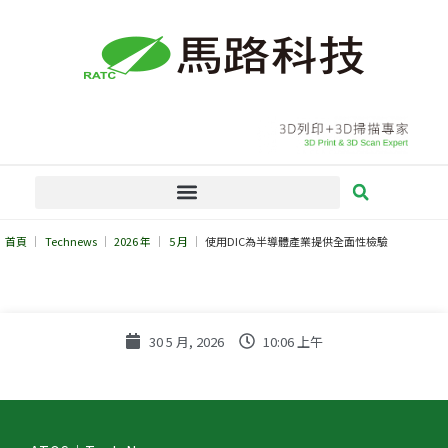
跳
至
主
要
內
容
首頁
Technews
2026 年
5 月
使用DIC為半導體產業提供全面性檢驗
30 5 月, 2026
10:06 上午