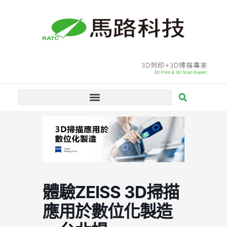
跳
至
主
要
內
容
體驗ZEISS 3D掃描
應用於數位化製造