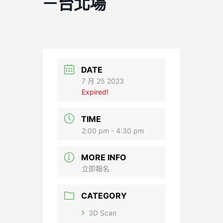
－台北場
DATE
7 月 25 2023
Expired!
TIME
2:00 pm - 4:30 pm
MORE INFO
立即報名
CATEGORY
3D Scan