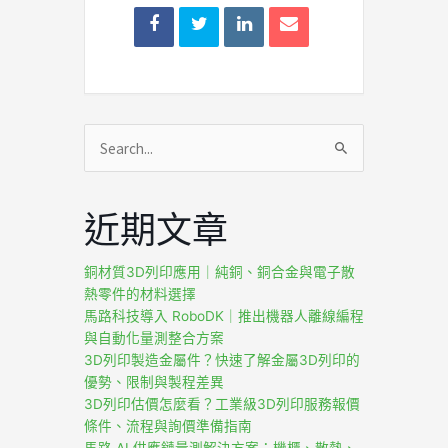
搜
尋
關
近期文章
鍵
字:
銅材質3D列印應用｜純銅、銅合金與電子散
熱零件的材料選擇
馬路科技導入 RoboDK｜推出機器人離線編程
與自動化量測整合方案
3D列印製造金屬件？快速了解金屬3D列印的
優勢、限制與製程差異
3D列印估價怎麼看？工業級3D列印服務報價
條件、流程與詢價準備指南
馬路 AI 供應鏈量測解決方案：機櫃、散熱、