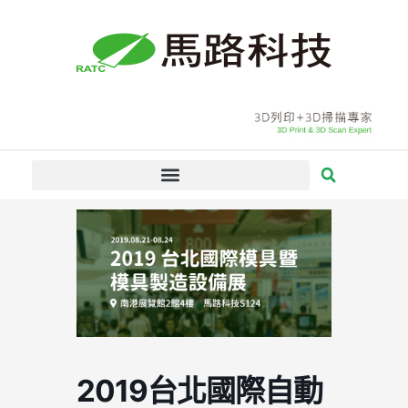
跳
至
主
要
內
容
2019台北國際自動