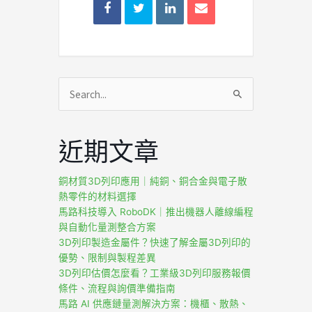
搜
尋
關
近期文章
鍵
字:
銅材質3D列印應用｜純銅、銅合金與電子散
熱零件的材料選擇
馬路科技導入 RoboDK｜推出機器人離線編程
與自動化量測整合方案
3D列印製造金屬件？快速了解金屬3D列印的
優勢、限制與製程差異
3D列印估價怎麼看？工業級3D列印服務報價
條件、流程與詢價準備指南
馬路 AI 供應鏈量測解決方案：機櫃、散熱、