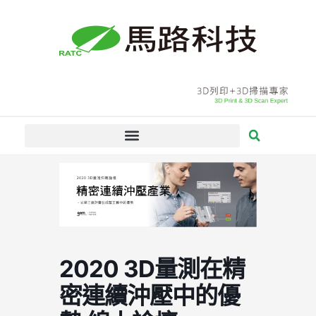
跳
至
主
要
內
容
2020 3D量測在精
密連續沖壓中的優