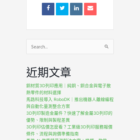
搜
尋
關
近期文章
鍵
字:
銅材質3D列印應用｜純銅、銅合金與電子散
熱零件的材料選擇
馬路科技導入 RoboDK｜推出機器人離線編程
與自動化量測整合方案
3D列印製造金屬件？快速了解金屬3D列印的
優勢、限制與製程差異
3D列印估價怎麼看？工業級3D列印服務報價
條件、流程與詢價準備指南