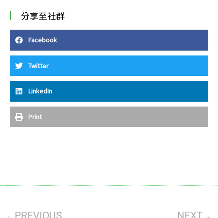
分享至社群
Facebook
Twitter
LinkedIn
Print
上一頁
下
PREVIOUS
NEXT