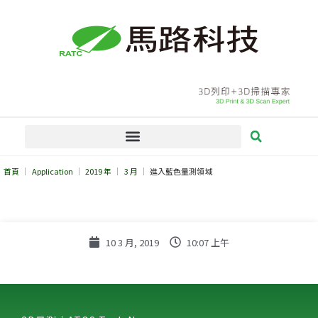
跳
至
主
要
內
容
首頁
Application
2019 年
3 月
進入藍色量測領域
10 3 月, 2019
10:07 上午