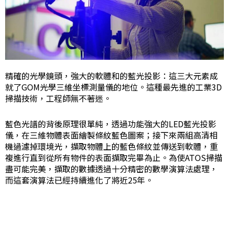
精確的光學鏡頭，強大的軟體和的藍光投影：這三大元素成
就了GOM光學三維坐標測量儀的地位。這種最先進的工業3D
掃描技術，工程師無不著迷。
藍色光譜的背後原理很單純，透過功能強大的LED藍光投影
儀，在三維物體表面繪製條紋藍色圖案；接下來兩組高清相
機過濾掉環境光，擷取物體上的藍色條紋並傳送到軟體，重
複進行直到從所有物件的表面擷取完畢為止。為使ATOS掃描
盡可能完美，擷取的數據透過十分精密的數學演算法處理，
而這套演算法已經持續進化了將近25年。