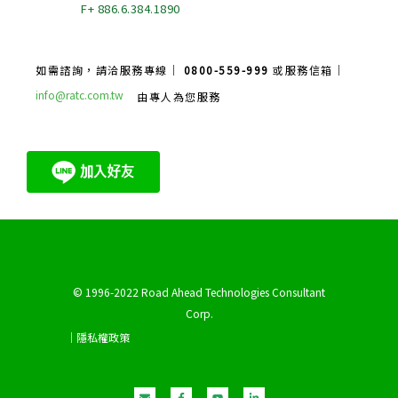
F+ 886.6.384.1890
如需諮詢，請洽服務專線｜
0800-559-999
或服務信箱｜
info@ratc.com.tw
由專人為您服務
© 1996-2022 Road Ahead Technologies Consultant
Corp.
｜隱私權政策
E
F
Y
L
n
a
o
i
v
c
u
n