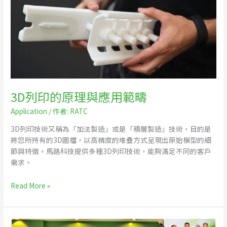
的
原
理
與
應
用
範
疇
3D列印的原理與應用範疇
Application
/ 作者:
RATC
3D列印技術又稱為「加法製造」或是「積層製造」技術，目的是
將您所持有的3D圖檔，以高精度的堆疊方式呈現出原始模型的細
節與特徵。馬路科技提供多種3D列印技術，能夠滿足不同的客戶
需求。
Read More »
3D