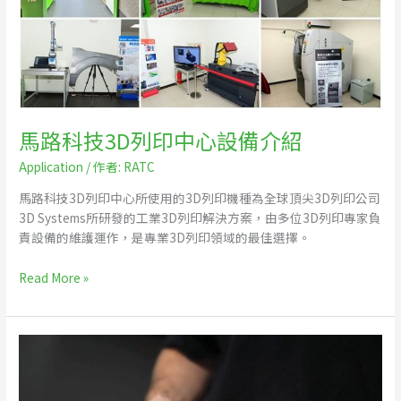
3D
列
印
中
心
設
備
馬路科技3D列印中心設備介紹
介
Application
/ 作者:
RATC
紹
馬路科技3D列印中心所使用的3D列印機種為全球頂尖3D列印公司
3D Systems所研發的工業3D列印解決方案，由多位3D列印專家負
責設備的維護運作，是專業3D列印領域的最佳選擇。
Read More »
3D
列
印