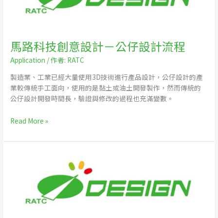
創
意
設
計
馬路科技創意設計－公仔設計流程
－
Application
/ 作者:
RATC
公
仔
製造業、工業已經大量使用3D技術進行產品設計，公仔設計的產
設
業較傳統手工面向，使用的是黏土或油土開發製作，然而傳統的
計
公仔設計開發時間長，驗證與修改的過程也充滿變數。
流
程
Read More »
馬
路
科
技
創
意