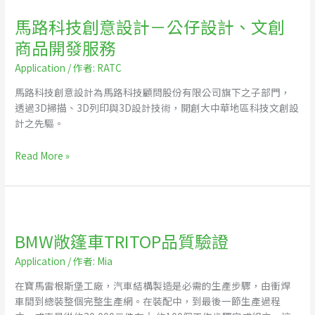
設
計
馬路科技創意設計－公仔設計、文創
－
商品開發服務
公
仔
Application
/ 作者:
RATC
設
馬路科技創意設計為馬路科技顧問股份有限公司旗下之子部門，
計、
透過3D掃描、3D列印與3D設計技術，開創大中華地區科技文創設
文
計之先驅。
創
商
Read More »
品
開
發
服
BMW
務
敞
BMW敞篷車TRITOP品質驗證
篷
車
Application
/ 作者:
Mia
TRITOP
品
在寶馬雷根斯堡工廠，汽車結構製造是必需的生產步驟，由衝焊
質
車間到總裝整個完整生產網。在裝配中，到最後一節生產過程