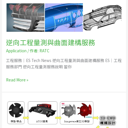
逆
向
工
程
量
測
逆向工程量測與曲面建構服務
與
曲
Application
/ 作者:
RATC
面
工程服務｜ES Tech News 逆向工程量測與曲面建構服務 ES｜工程
建
服務部門 逆向工程量測服務說明 當你
構
服
Read More »
務
逆
向
工
程
應