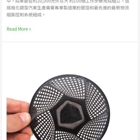
驗
中，成車是從約20,000元件在大 約100個工作步驟完成組立。這
證
規格化類型汽車生產需要專業製造業的管控和最先進的最新物流
組裝控制系統組成。
Read More »
3D
列
印
服
務
收
費
標
準
參
考