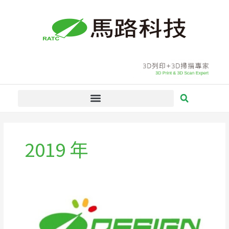
跳
至
主
要
內
容
2019 年
馬
路
科
技