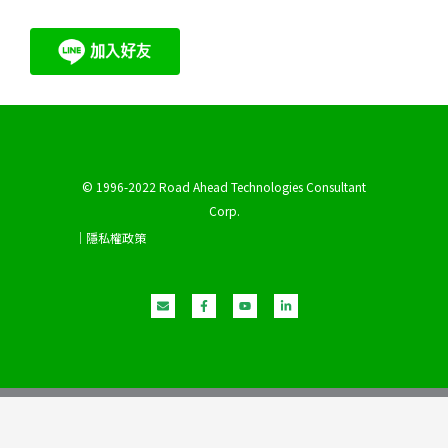
© 1996-2022 Road Ahead Technologies Consultant
Corp.
｜隱私權政策
E
F
Y
L
n
a
o
i
v
c
u
n
e
e
t
k
l
b
u
e
o
o
b
d
p
o
e
i
e
k
n
-
-
f
i
n