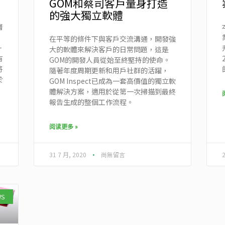
GOM和蔡司客戶量身打造
的強大獨立軟體
層
在平等的條件下與客戶交流溝通，開發強
一
大的軟體來解決客戶的日常問題，這是
有
GOM的開發人員從始至終堅持的使命。
將
隨著年度周期更新和用戶社群的活躍，
於
GOM Inspect已成為一套高價值的獨立軟
，
體解決方案，適用於從第一次掃描到最終
報告生成的整個工作流程。
阅读更多 »
31 7 月, 2020
尚無留言
WS