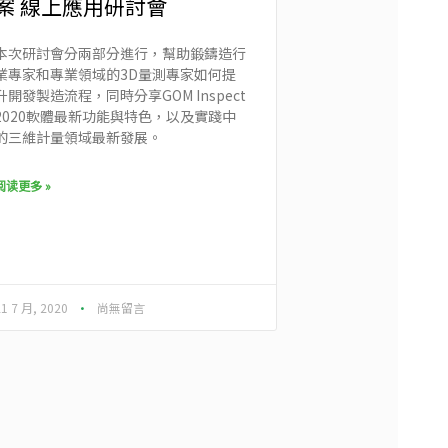
案 線上應用研討會
本次研討會分兩部分進行，幫助鍛鑄造行
業專家和專業領域的3D量測專家如何提
升開發製造流程，同時分享GOM Inspect
2020軟體最新功能與特色，以及實踐中
的三維計量領域最新發展。
阅读更多 »
21 7 月, 2020
尚無留言