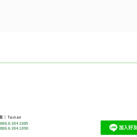
南｜Tainan
 886.6.384.1885
 886.6.384.1890