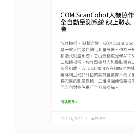
GOM ScanCobot人機協作
全自動量測系統 線上發表
會
協作掃描‧ 點精之臂，GOM ScanCobo
是一款入門級自動化測量設備。作為一
移動式測量系統，它由高精度光學ATOS
三維掃描儀，協作型機器人和機動轉台
部分組成。 ATOS測頭可以在短時間內
獲詳細且易於評估的高質量數據。為了
得完整的測量數據，三維掃描儀需要從
同方向對零件進行全方位掃描。
阅读更多 »
22 5 月, 2020
尚無留言