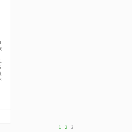
t
款
三
捕
獲
不
1
2
3