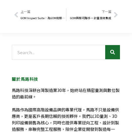
上一頁
下一
上一篇
下一篇
GOM Inspect Suite：為GOM和蔡司客戶量身打造的強大獨立軟體
GOM與蔡司聯手－計量技術集成
搜
尋
關於馬路科技
馬路科技深耕台灣製造業30年，始終站在精密量測與數位製
造的最前線。
馬路作為國際高階設備品牌的專業代理，馬路不只是設備供
應商，更是客戶長期信賴的技術夥伴。我們以3D量測、3D
列印設備銷售為核心，同時也提供專業逆向工程、設計到製
造服務，串聯完整工程服務，陪伴企業從開發到製造每一