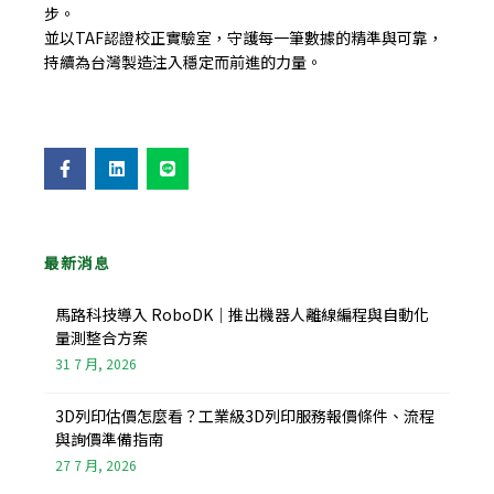
步。
並以TAF認證校正實驗室，守護每一筆數據的精準與可靠，
持續為台灣製造注入穩定而前進的力量。
F
L
L
a
i
i
c
n
n
e
k
e
b
e
o
d
o
i
最新消息
k
n
-
f
馬路科技導入 RoboDK｜推出機器人離線編程與自動化
量測整合方案
31 7 月, 2026
3D列印估價怎麼看？工業級3D列印服務報價條件、流程
與詢價準備指南
27 7 月, 2026