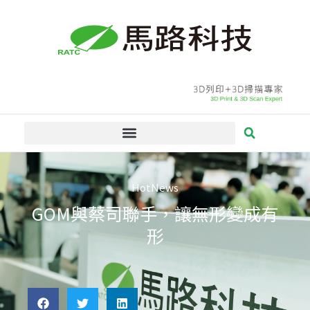
跳
至
主
要
內
容
HotNews
GOM與蔡司聯手，讓無形變成有
形