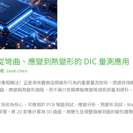
從彎曲、應變到熱變形的 DIC 量測應用
作者:
Jane chen
elation，數位影像相關法）正是用來觀察這類變形行為的重要量測技術。透過
察彎曲、應變與熱變形過程，而不再只依賴單點應變規或局部量測資料
以 DIC 技術為核心，可應用於 PCB 彎曲測試、應變分析、熱變形測試、Wa
原理，將 2D 影像計算為 3D 曲面，視覺化呈現整個被測面的變形趨