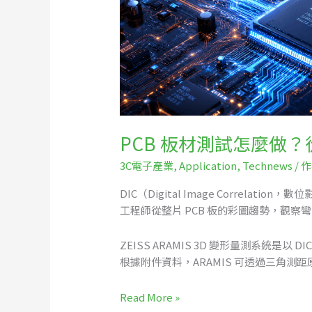
怎
麼
做？
從
彎
曲、
應
變
PCB 板材測試怎麼做？
到
熱
3C電子產業
,
Application
,
Technews
/ 
變
DIC（Digital Image Corr
形
工程師從整片 PCB 板的彩圖趨勢，觀
的
DIC
ZEISS ARAMIS 3D 變形量測系統是
量
根據附件資料，ARAMIS 可透過三角測距
測
應
用
Read More »