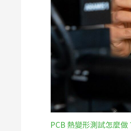
與
高
溫
變
形
行
為
PCB 熱變形測試怎麼做？