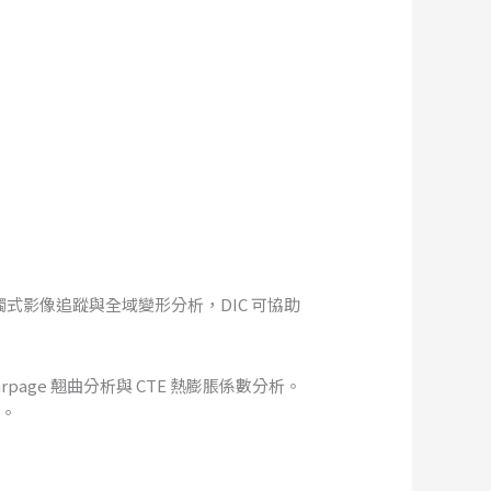
非接觸式影像追蹤與全域變形分析，DIC 可協助
。
rpage 翹曲分析與 CTE 熱膨脹係數分析。
勢。