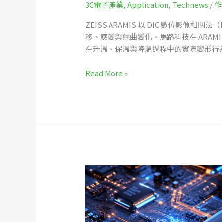
3C電子產業
,
Application
,
Technews
/ 
ZEISS ARAMIS 以 DIC 數位影像相關
移、應變與翹曲變化。馬路科技在 ARA
在升溫、保溫與降溫過程中的實際變形行
Read More »
PCB
板
材
測
試