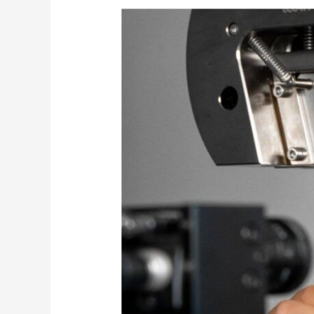
PCB
熱
變
形
測
試
怎
麼
做？
透
過
DIC
量
測
觀
察
Warpage、
CTE