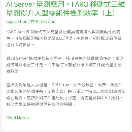
AI Server 量測應用，FARO 移動式三維
量
量測提升大型零組件檢測效率（上）
測
提
Application
/ 作者:
Yen Ann
升
FARO Arm 多關節式三次元量測設備具備可攜式與高機動性的特
大
色，可依照檢測需求移動至加工現場、產線旁、組裝區或品保區
型
進行即時檢測。
零
組
件
對 AI Server 機構件製造商而言，這項特色的關鍵價值在於：量測
檢
設備可以跟著工件走，而不是每次都必須讓大型工件配合量測設
測
備移動。
效
率
當檢測對象是大型機箱、GPU Tray、水冷分歧管、支架、鈑金件
（上）
或組裝後的結構件時，工程人員可將 FARO 手持式三維量測設備架
設在現場，直接針對工件進行尺寸檢查、幾何量測與 CAD 比對，
減少大型工件搬運與等待檢測的時間。
Read More »