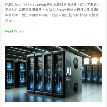
率
FARO Arm／FARO ScanArm 移動式三維量測設備，能以可攜式、
（下）
高機動性與現場量測優勢，協助 AI Server 供應鏈提升大型零組件
檢測效率，縮短問題判斷時間，並建立更完整的數據化品質管理
流程。
Read More »
AI
Server
量
測
應
用，
FARO
移
動
式
三
維