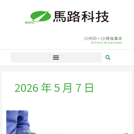
跳
至
主
要
內
容
2026 年 5 月 7 日
AI
Server
量
測