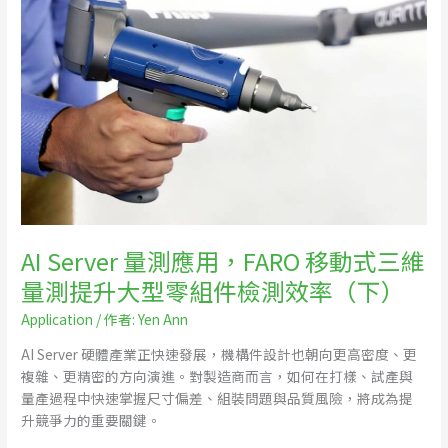
應
用，
FARO
移
動
式
三
維
量
測
提
AI Server 量測應用，FARO 移動式三維
升
量測提升大型零組件檢測效率（下）
大
型
Application
/ 作者:
Yen Ann
零
組
AI Server 硬體產業正快速發展，機構件設計也朝向更高密度、更
件
複雜、更精密的方向演進。對製造商而言，如何在打樣、試產與
檢
量產過程中快速掌握尺寸偏差、組裝問題與品質風險，將成為提
測
升競爭力的重要關鍵。
效