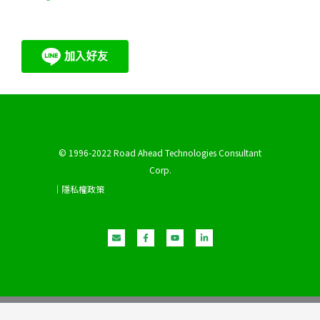
© 1996-2022 Road Ahead Technologies Consultant
Corp.
｜隱私權政策
E
F
Y
L
n
a
o
i
v
c
u
n
e
e
t
k
l
b
u
e
o
o
b
d
p
o
e
i
e
k
n
-
-
f
i
n