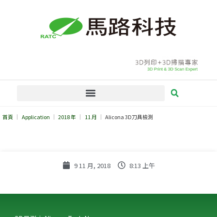
跳
至
主
要
內
容
首頁
Application
2018 年
11 月
Alicona 3D刀具檢測
9 11 月, 2018
8:13 上午