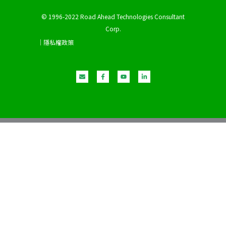
© 1996-2022 Road Ahead Technologies Consultant
Corp.
｜隱私權政策
E
F
Y
L
n
a
o
i
v
c
u
n
e
e
t
k
l
b
u
e
o
o
b
d
p
o
e
i
e
k
n
-
-
f
i
n