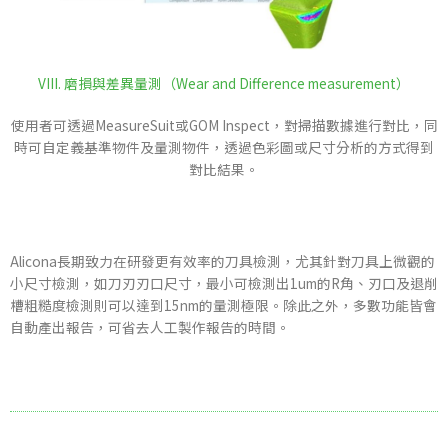
VIII. 磨損與差異量測（Wear and Difference measurement）
使用者可透過MeasureSuit或GOM Inspect，對掃描數據進行對比，同
時可自定義基準物件及量測物件，透過色彩圖或尺寸分析的方式得到
對比結果。
Alicona長期致力在研發更有效率的刀具檢測，尤其針對刀具上微觀的
小尺寸檢測，如刀刃刃口尺寸，最小可檢測出1um的R角、刃口及退削
槽粗糙度檢測則可以達到15nm的量測極限。除此之外，多數功能皆會
自動產出報告，可省去人工製作報告的時間。