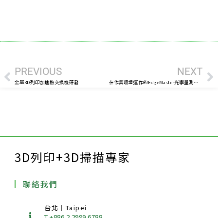
上一頁
下
PREVIOUS
NEXT
金屬3D列印加速熱交換機研發
在作業環境運作的EdgeMaster光學量測系統
3D列印+3D掃描專家
聯絡我們
台北｜Taipei
T +886 2 2999 6788