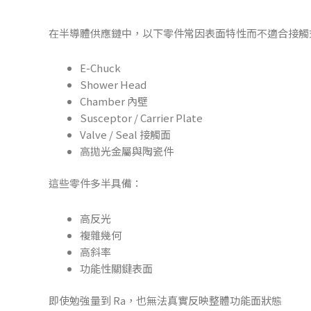
在半導體供應鏈中，以下零件常因表面特性而不適合接觸
E-Chuck
Shower Head
Chamber 內壁
Susceptor / Carrier Plate
Valve / Seal 接觸面
高拋光金屬與陶瓷件
這些零件多半具備：
高反光
複雜幾何
高斜率
功能性關鍵表面
即使勉強量到 Ra，也無法真實反映整體功能面狀態