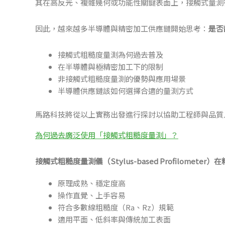
其在高反光、複雜幾何或功能性關鍵表面上，接觸式量測
因此，越來越多半導體與精密加工供應鏈開始思考：
是否
接觸式粗糙度量測為何過去普及
在半導體與極精密加工下的限制
非接觸式粗糙度量測的優勢與應用場景
半導體供應鏈該如何選擇合適的量測方式
馬路科技將從以上實務出發進行探討以協助工程師與品質
為何過去廣泛使用「接觸式粗糙度量測」？
接觸式粗糙度量測儀（Stylus-based Profilome
原理成熟、穩定度高
操作直覺、上手容易
符合多數線粗糙度（Ra、Rz）規範
適用平面、低斜率與傳統加工表面