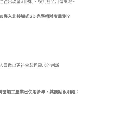
往往出現量測限制、誤判甚至刮傷風險。
該導入非接觸式 3D 光學粗糙度量測？
人員做出更符合製程需求的判斷
ter）在精密加工產業已使用多年，其優點很明確：