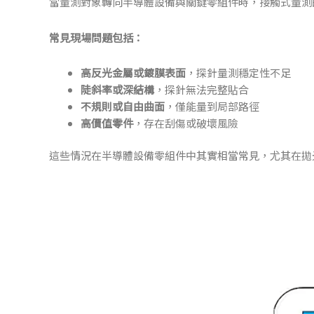
當量測對象轉向半導體設備與關鍵零組件時，接觸式量測
常見現場問題包括：
高反光金屬或鍍膜表面
，探針量測穩定性不足
陡斜率或深結構
，探針無法完整貼合
不規則或自由曲面
，僅能量到局部路徑
高價值零件
，存在刮傷或破壞風險
這些情況在半導體設備零組件中其實相當常見，尤其在拋