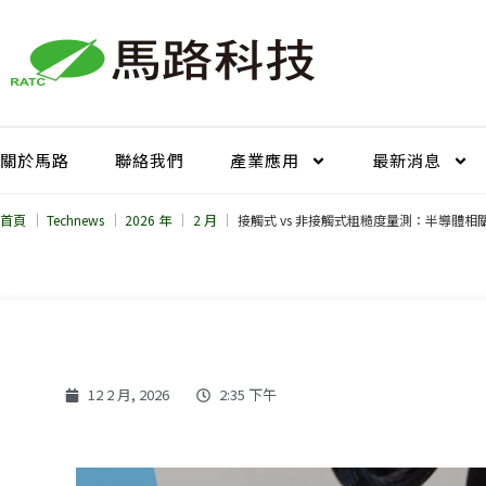
跳
至
主
要
內
容
關於馬路
聯絡我們
產業應用
最新消息
首頁
Technews
2026 年
2 月
接觸式 vs 非接觸式粗糙度量測：半導體
12 2 月, 2026
2:35 下午