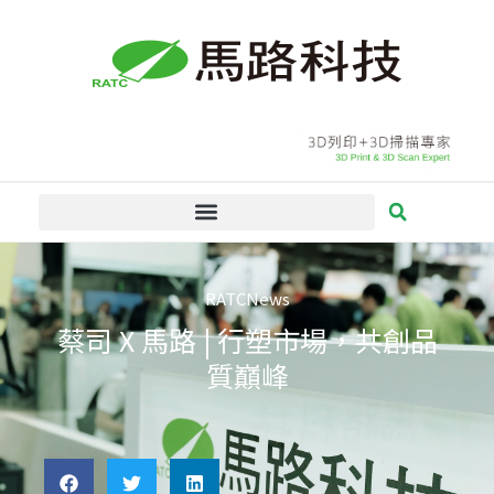
跳
至
主
要
內
容
RATCNews
蔡司 X 馬路 | 行塑市場，共創品
質巔峰