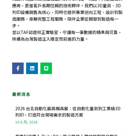
應商，更是客戶長期信賴的技術夥伴。我們以3D量測、3D
列印設備銷售為核心，同時也提供專業逆向工程、設計到製
造服務，串聯完整工程服務，陪伴企業從開發到製造每一
步。
並以TAF認證校正實驗室，守護每一筆數據的精準與可靠，
持續為台灣製造注入穩定而前進的力量。
F
L
L
a
i
i
c
n
n
e
k
e
b
e
o
d
o
i
最新消息
k
n
-
f
2026 台北自動化展與模具展：從自動化量測到工業級3D
列印，打造符合現場需求的製造方案
10 8 月, 2026