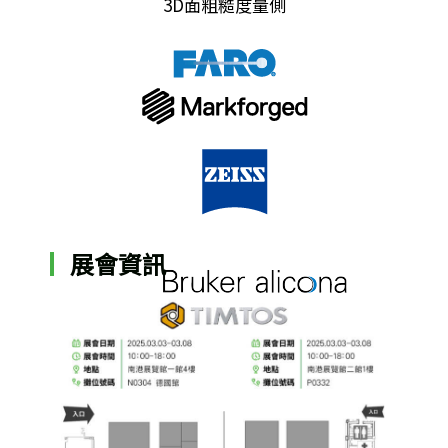
3D面粗糙度量側
展會資訊