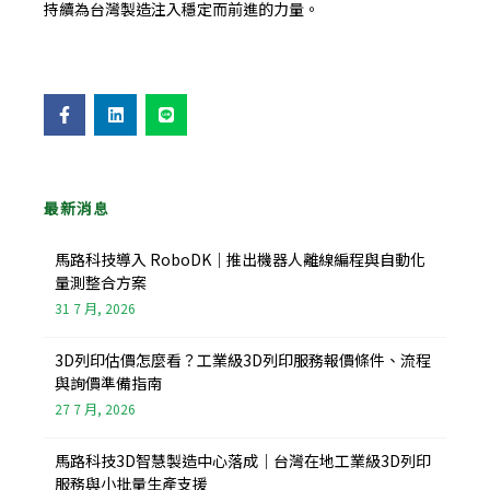
持續為台灣製造注入穩定而前進的力量。
F
L
L
a
i
i
c
n
n
e
k
e
b
e
o
d
o
i
最新消息
k
n
-
f
馬路科技導入 RoboDK｜推出機器人離線編程與自動化
量測整合方案
31 7 月, 2026
3D列印估價怎麼看？工業級3D列印服務報價條件、流程
與詢價準備指南
27 7 月, 2026
馬路科技3D智慧製造中心落成｜台灣在地工業級3D列印
服務與小批量生產支援