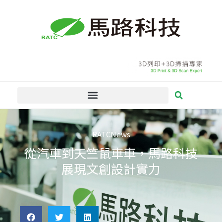
跳
至
主
要
內
容
RATCNews
從汽車到天竺鼠車車，馬路科技
展現文創設計實力