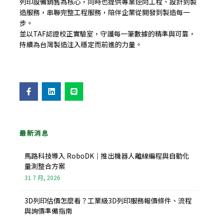
列印設備銷售為核心，同時也提供專業逆向工程、設計到製
造服務，串聯完整工程服務，陪伴企業從開發到製造每一
步。
並以TAF認證校正實驗室，守護每一筆數據的精準與可靠，
持續為台灣製造注入穩定而前進的力量。
F
L
L
a
i
i
c
n
n
e
k
e
b
e
o
d
o
i
最新消息
k
n
-
f
馬路科技導入 RoboDK｜推出機器人離線編程與自動化
量測整合方案
31 7 月, 2026
3D列印估價怎麼看？工業級3D列印服務報價條件、流程
與詢價準備指南