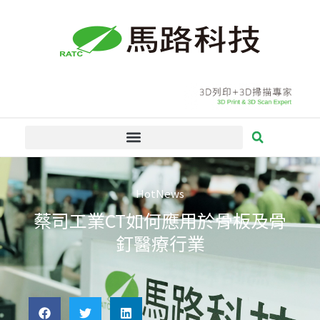
跳
至
主
要
內
容
HotNews
蔡司工業CT如何應用於骨板及骨
釘醫療行業