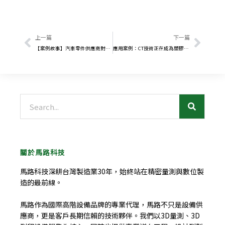
上一頁
下一
上一篇
下一篇
【案例故事】汽車零件供應商對蔡司NEO軟體印象深刻，決定購買蔡司工業CT掃描儀
應用案例：CT技術正在成為塑膠行業的競爭優勢
搜
尋
關於馬路科技
馬路科技深耕台灣製造業30年，始終站在精密量測與數位製
造的最前線。
馬路作為國際高階設備品牌的專業代理，馬路不只是設備供
應商，更是客戶長期信賴的技術夥伴。我們以3D量測、3D