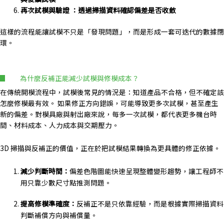
再次試模與驗證 ：透過掃描資料確認偏差是否收斂
這樣的流程能讓試模不只是「發現問題」，而是形成一套可迭代的數據閉
環。
為什麼反補正能減少試模與修模成本？
在傳統開模流程中，試模後常見的情況是：知道產品不合格，但不確定該
怎麼修模最有效。
如果修正方向錯誤，可能導致更多次試模，甚至產生
新的偏差。對模具廠與射出廠來說，每多一次試模，都代表更多機台時
間、材料成本、人力成本與交期壓力。
3D 掃描與反補正的價值，正在於把試模結果轉換為更具體的修正依據。
減少判斷時間：
偏差色階圖能快速呈現整體變形趨勢，讓工程師不
用只靠少數尺寸點推測問題。
提高修模準確度：
反補正不是只依靠經驗，而是根據實際掃描資料
判斷補償方向與補償量。