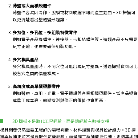
薄壁或大面積殼體件
薄壁件容易因冷卻、脫模或材料收縮不均而產生翹曲。3D 掃描可
以更清楚看出整體變形趨勢。
多扣位、多孔位、多組裝特徵零件
例如電子產品機構件、連接器、卡扣結構件等。這類產品不只需要
尺寸正確，也需要確保組裝功能。
多穴模具產品
多穴模具量產時，不同穴位可能出現尺寸差異。透過掃描資料可比
較各穴之間的偏差模式。
高精度或高單價塑膠零件
例如醫療、車用、光電、電子通訊等產業相關塑膠件。當產品退貨
或重工成本高，前期檢測與修正的價值也會更高。
3D 掃描不是取代工程經驗，而是讓經驗有數據支撐
模具開發仍然需要工程師的製程判斷、材料經驗與模具設計能力。3D 掃
描與反補正並不是要取代這些經驗，而是讓工程師能更快速、更精準地判