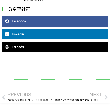
分享至社群
Facebook
LinkedIn
Threads
上一頁
下
PREVIOUS
NEXT
馬路科技帶你看 COMPUTEX 2026 重點： AI 硬體背後的量測與工程趨勢
塑膠件全尺寸檢測怎麼做？從 GD&T 到 3D 掃描建立量產品質判斷基準