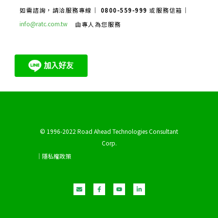
如需諮詢，請洽服務專線｜
0800-559-999
或服務信箱｜
info@ratc.com.tw
由專人為您服務
© 1996-2022 Road Ahead Technologies Consultant
Corp.
｜隱私權政策
E
F
Y
L
n
a
o
i
v
c
u
n
e
e
t
k
l
b
u
e
o
o
b
d
p
o
e
i
e
k
n