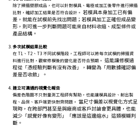
除了掃描塑膠成品，也可以針對模具、電極或加工後零件進行掃描
若模具本身加工已有偏
比對，確認加工結果是否符合設計。
差，就能在試模前先找出問題；若模具加工正確但成品變
形，則可進一步判斷問題可能來自材料收縮、成型條件或
產品結構。
多次試模結果比較
在 T1、T2、T3 不同試模階段，工程師可以將每次試模的掃描資
這能讓修模過
料進行比對，觀察修模後的變化是否符合預期。
程從「憑經驗判斷有沒有改善」，轉變為「用數據確認偏
差是否收斂」。
建立可溝通的視覺化報告
偏差色階圖不只對量測工程師有幫助，也能讓模具設計、射出製
當尺寸偏差以視覺化方式呈
程、品保、客戶端更快對齊問題。
現時，
在跨部門甚至是與廠商或客戶
討論會更具體，也能
減少「感覺好像有變形」「應該是這邊縮水」這類模糊判
斷。