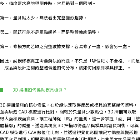
多、精度要求高的塑膠件時，容易遇到三個限制。
第一，量測點太少，無法看出完整變形趨勢。
第二，問題可能不是單點超差，而是整體輪廓偏移。
第三，修模方向若缺乏完整數據支撐，容易修了一處、影響另一處。
因此，試模修模真正需要解決的問題，不只是「哪個尺寸不合格」，而是
「成品與設計之間的整體偏差如何分布，該如何回饋到模具修正」。
3D 掃描如何協助模具檢測？
3D 掃描量測的核心價值，在於能快速取得產品或模具的完整幾何資料，
並與原始 CAD 模型進行比對。
相較於只量測少數點位，3D 掃描可以取
得大面積表面資料，讓工程師從「點」的量測，進一步掌握「面」與「整
體輪廓」的偏差。
透過高精度 3D 掃描取得產品與模具點雲資料後，可與
CAD 模型進行 CAV 數位化比對，並透過視覺化彩圖讓尺寸偏差與變形趨
勢更容易判讀，相關資訊參與馬路研討會活動現場，也會與大家分享詳細