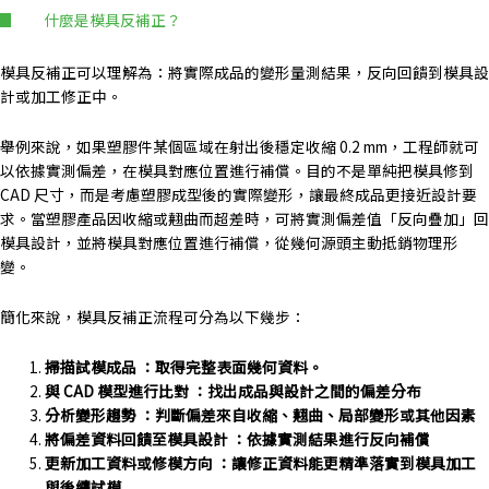
什麼是模具反補正？
模具反補正可以理解為：將實際成品的變形量測結果，反向回饋到模具設
計或加工修正中。
舉例來說，如果塑膠件某個區域在射出後穩定收縮 0.2 mm，工程師就可
以依據實測偏差，在模具對應位置進行補償。目的不是單純把模具修到
CAD 尺寸，而是考慮塑膠成型後的實際變形，讓最終成品更接近設計要
求。
當塑膠產品因收縮或翹曲而超差時，可將實測偏差值「反向疊加」回
模具設計，並將模具對應位置進行補償，從幾何源頭主動抵銷物理形
變。
簡化來說，模具反補正流程可分為以下幾步：
掃描試模成品 ：取得完整表面幾何資料。
與 CAD 模型進行比對 ：找出成品與設計之間的偏差分布
分析變形趨勢 ：判斷偏差來自收縮、翹曲、局部變形或其他因素
將偏差資料回饋至模具設計 ：依據實測結果進行反向補償
更新加工資料或修模方向 ：讓修正資料能更精準落實到模具加工
與後續試模