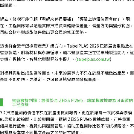
斷問題。
過去，修模可能仰賴「看起來這裡要補」「經驗上這個位置會縮」。現
在，工程團隊可以透過實際掃描資料確認偏差量、偏差方向與變形範圍，
再結合材料與成型條件做出更合理的修正策略。
這也符合近年塑橡膠產業升級方向。TaipeiPLAS 2026 已將展會重點放在
智慧製造、創新材料與永續循環，顯示塑膠產業正在從單純製造能力，逐
步轉向數據化、智慧化與製程效率提升。(
taipeiplas.com.tw
)
對模具與射出成型團隊而言，未來的競爭力不只在於能不能做出產品，而
是能不能更快、更穩定、更可預測地完成開發與量產。
智慧數據判讀：設備整合 ZEISS PiWeb，讓試模數據成為可追蹤的
工程依據
3D 掃描量測的價值不只在於產出檢測報告，更在於讓每一次試模與修模
結果都能被追蹤、比較與回饋。透過 ZEISS PiWeb 數據軟體，可將量測
結果進行整合、視覺化與趨勢管理，協助工程團隊比較不同試模階段、不
同模具版本或不同批次產品之間的尺寸變化。