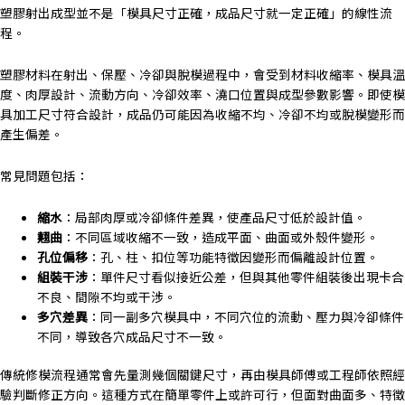
塑膠射出成型並不是「模具尺寸正確，成品尺寸就一定正確」的線性流
程。
塑膠材料在射出、保壓、冷卻與脫模過程中，會受到材料收縮率、模具溫
度、肉厚設計、流動方向、冷卻效率、澆口位置與成型參數影響。即使模
具加工尺寸符合設計，成品仍可能因為收縮不均、冷卻不均或脫模變形而
產生偏差。
常見問題包括：
縮水
：局部肉厚或冷卻條件差異，使產品尺寸低於設計值。
翹曲
：不同區域收縮不一致，造成平面、曲面或外殼件變形。
孔位偏移
：孔、柱、扣位等功能特徵因變形而偏離設計位置。
組裝干涉
：單件尺寸看似接近公差，但與其他零件組裝後出現卡合
不良、間隙不均或干涉。
多穴差異
：同一副多穴模具中，不同穴位的流動、壓力與冷卻條件
不同，導致各穴成品尺寸不一致。
傳統修模流程通常會先量測幾個關鍵尺寸，再由模具師傅或工程師依照經
驗判斷修正方向。這種方式在簡單零件上或許可行，但面對曲面多、特徵