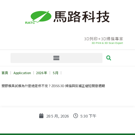
跳
至
主
要
內
容
首頁
Application
2026 年
5 月
塑膠模具試模為什麼總是修不完？ZEISS 3D 掃描與反補正縮短開發週期
28 5 月, 2026
5:30 下午