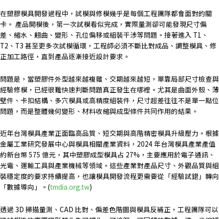
在塑膠模具開發過程中，試模與修模幾乎是每個工程團隊都會面對的關
卡。
產品開模後，第一次試模看似完成，實際量測卻可能發現尺寸偏
差、縮水、翹曲、變形、孔位偏移或組裝干涉等問題。接著進入 T1、
T2、T3 甚至更多次試模循環，工程師必須不斷比對成品、調整模具、修
正加工路徑，直到產品逐漸接近設計要求。
問題是，當塑膠件外型越來越複雜、交期越來越短，單靠局部尺寸檢查與
經驗修模，已經很難快速判斷問題真正發生在哪裡。尤其是曲面外殼、薄
壁件、卡扣結構、多穴模具或高精度組裝件，尺寸超差往往不是單一點位
問題，而是整體幾何變形、材料收縮與成型條件共同作用的結果。
近年台灣模具產業正面臨高品質、短交期與高階精密模具升級壓力。根據
金屬工業研究發展中心
與模具相關產業資料，2024 年台灣模具產業產值
約新台幣 575 億元，其中塑膠成型模具占 27%，主要應用於電子通訊、
光電、運輸工具與產業機械等領域。這些產業對產品尺寸、外觀品質與組
裝穩定度的要求持續提高，也讓模具開發流程更需要從「經驗試錯」轉向
「數據導向」。(
tmdia.org.tw
)
透過 3D 掃描量測、CAD 比對、偏差色階圖與模具反補正，工程團隊可以