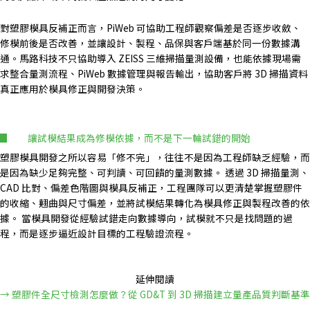
對塑膠模具反補正而言，PiWeb 可協助工程師觀察偏差是否逐步收斂、
修模前後是否改善，並讓設計、製程、品保與客戶端基於同一份數據溝
通。馬路科技不只協助導入 ZEISS 三維掃描量測設備，也能依據現場需
求整合量測流程、PiWeb 數據管理與報告輸出，協助客戶將 3D 掃描資料
真正應用於模具修正與開發決策。
讓試模結果成為修模依據，而不是下一輪試錯的開始
塑膠模具開發之所以容易「修不完」，往往不是因為工程師缺乏經驗，而
是因為缺少足夠完整、可判讀、可回饋的量測數據。
透過 3D 掃描量測、
CAD 比對、偏差色階圖與模具反補正，工程團隊可以更清楚掌握塑膠件
的收縮、翹曲與尺寸偏差，並將試模結果轉化為模具修正與製程改善的依
據。
當模具開發從經驗試錯走向數據導向，試模就不只是找問題的過
程，而是逐步逼近設計目標的工程驗證流程。
延伸閱讀
→ 塑膠件全尺寸檢測怎麼做？從 GD&T 到 3D 掃描建立量產品質判斷基準