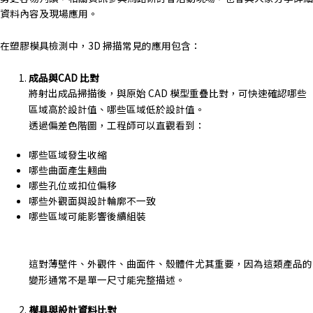
資料內容及現場應用。
在塑膠模具檢測中，3D 掃描常見的應用包含：
成品與CAD 比對
將射出成品掃描後，與原始 CAD 模型重疊比對，可快速確認哪些
區域高於設計值、哪些區域低於設計值。
透過偏差色階圖，工程師可以直觀看到：
哪些區域發生收縮
哪些曲面產生翹曲
哪些孔位或扣位偏移
哪些外觀面與設計輪廓不一致
哪些區域可能影響後續組裝
這對薄壁件、外觀件、曲面件、殼體件尤其重要，因為這類產品的
變形通常不是單一尺寸能完整描述。
模具與設計資料比對