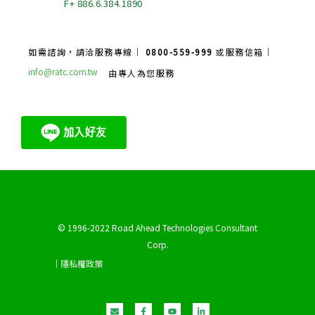
F+ 886.6.384.1890
如需諮詢，請洽服務專線｜
0800-559-999
或服務信箱｜
info@ratc.com.tw
由專人為您服務
© 1996-2022 Road Ahead Technologies Consultant
Corp.
｜隱私權政策
E
F
Y
L
n
a
o
i
v
c
u
n