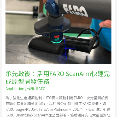
活
用
FARO
ScanArm
快
速
完
成
原
型
開
發
承先啟後：活用FARO ScanArm快速完
任
成原型開發任務
務
Application
/ 作者:
RATC
為了強化生產週期控制，ITO賽車服務利用FARO三次元量測設備
來簡化其量測和檢測過程。以往該公司就引進了FARO設備，如
FARO Gage-PLUS和FaroArm Platinum。 2017年，公司決定引進
FARO QuantumS ScanArm並全面部署，協助團隊完成大量量測任