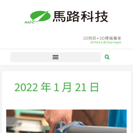
跳
至
主
要
內
容
2022 年 1 月 21 日
承
先
啟
後：