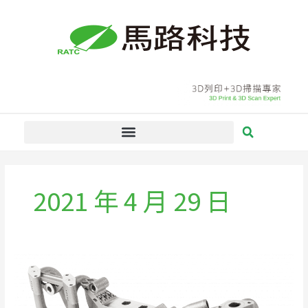
跳
至
主
要
內
容
2021 年 4 月 29 日
金
屬
3D
列