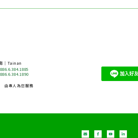
南｜Tainan
 886.6.384.1885
 886.6.384.1890
由專人為您服務
E
F
Y
L
n
a
o
i