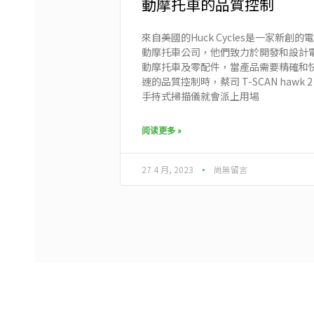
動摩托車的品質控制
來自美國的Huck Cycles是一家新創的電
動摩托車公司，他們致力於開發和設計
動摩托車及零配件，當產品需要精確和
速的品質控制時，蔡司 T-SCAN hawk 2
手持式掃描儀就會派上用場
阅读更多 »
27 4 月, 2023
尚無留言