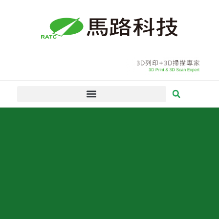
跳
至
主
要
內
容