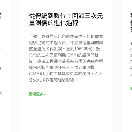
鏈
從傳統到數位：回顧三次元
量測儀的進化過程
手動工具雖然有出色的準確性，但仍需要
經驗足夠的工程人員，才能掌握量測的訣
竅並避免操作失誤。直到1960年代，數
實
位化的三次元量測機(CMM)的設備問世
後，機械工程師才能夠有效率的完成各種
，
幾何形狀的量測任務。三次元量測機
e
(CMM)比手動工具具有更高的精度，而不
會受到操作者的經驗影響。
大
阅读更多 »
）