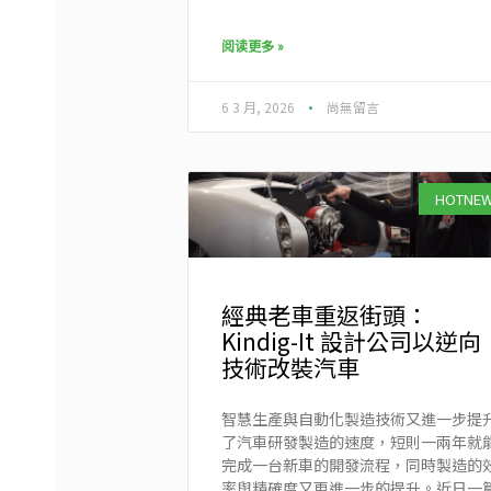
阅读更多 »
6 3 月, 2026
尚無留言
HOTNE
經典老車重返街頭：
Kindig-It 設計公司以逆向
技術改裝汽車
智慧生產與自動化製造技術又進一步提
了汽車研發製造的速度，短則一兩年就
完成一台新車的開發流程，同時製造的
率與精確度又更進一步的提升。近日一