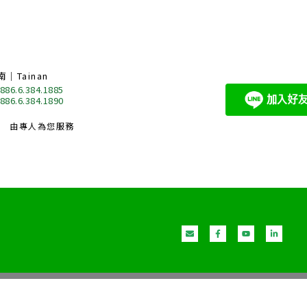
南｜Tainan
 886.6.384.1885
 886.6.384.1890
由專人為您服務
E
F
Y
L
n
a
o
i
v
c
u
n
e
e
t
k
l
b
u
e
o
o
b
d
p
o
e
i
e
k
n
-
-
f
i