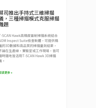
蔡司推出手持式三維掃描
儀，三種掃描模式克服掃描
難題
T-SCAN Hawk高精度雷射掃描系統結合
GOM Inspect Suite檢查軟體，可提供精
確的3D數據和高品質的掃描量測結果，
不論在生產線，實驗室或工作現場，皆可
隨時隨地皆活用T-SCAN Hawk 3D掃描
儀。
阅读更多 »