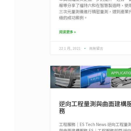
報導分享了福特六和在智慧製造時，使
三次元量測儀進行精密量測，達到產業
級的成功案例。
阅读更多 »
22 1 月, 2021
尚無留言
APPLICATI
逆向工程量測與曲面建構
務
工程服務｜ES Tech News 逆向工程量
與曲面建構服務 ES｜工程服務部門 逆