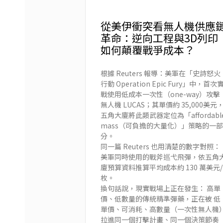
從美伊衝突看無人機供應
革命：逆向工程與3D列印
如何顛覆戰爭成本？
根據 Reuters 報導：美軍在「史詩怒火
行動 Operation Epic Fury」中，首次
戰使用低成本一次性（one-way）攻擊
無人機 LUCAS；其單價約 35,000美元
五角大廈將此類武器定位為「affordabl
mass（可負擔的大量化）」策略的一部
分。
同一篇 Reuters 也用清楚的數字對照：
美軍同時使用的戰斧巡弋飛彈，依五角
廈預算資料推算平均成本約 130 萬美元/
枚。
換句話說，現實戰場上正在發生： 高單
價、低數量的傳統精準彈藥，正在被 低
單價、可消耗、高數量（一次性無人機
拉進同一個打擊計畫、同一個決策節奏