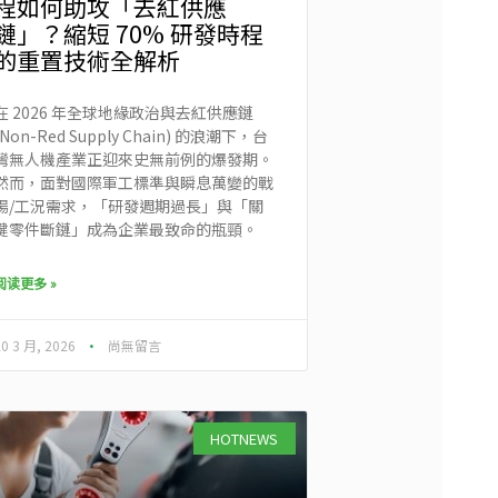
程如何助攻「去紅供應
鏈」？縮短 70% 研發時程
的重置技術全解析
在 2026 年全球地緣政治與去紅供應鏈
(Non-Red Supply Chain) 的浪潮下，台
灣無人機產業正迎來史無前例的爆發期。
然而，面對國際軍工標準與瞬息萬變的戰
場/工況需求，「研發週期過長」與「關
鍵零件斷鏈」成為企業最致命的瓶頸。
阅读更多 »
20 3 月, 2026
尚無留言
HOTNEWS