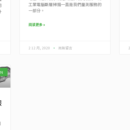
工業電腦斷層掃描一直是我們量測服務的
用
一部分。
升
阅读更多 »
2 12 月, 2020
尚無留言
ON
服
測
向