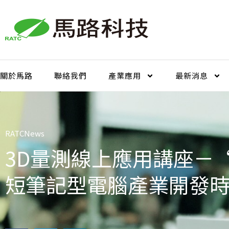
跳
至
主
要
內
容
關於馬路
聯絡我們
產業應用
最新消息
RATCNews
3D量測線上應用講座－
短筆記型電腦產業開發