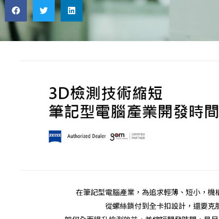
在筆記型電腦產業，為追求輕薄、短小，機
從螺絲鎖付到全卡扣設計，還要克