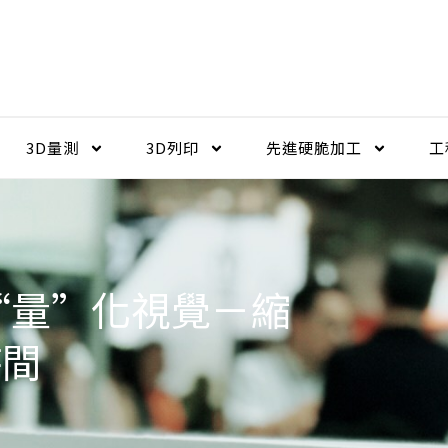
3D量測
3D列印
先進硬脆加工​
工
“量”化視覺－縮
時間