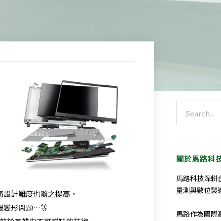
搜
尋
關於馬路科
馬路科技深耕
量測與數位製
構設計難度也隨之提高，
服變形問題…等
馬路作為國際