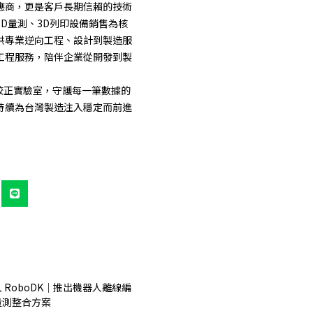
應商，更是客戶長期信賴的技術
3D量測、3D列印設備銷售為核
供專業逆向工程、設計到製造服
工程服務，陪伴企業從開發到製
證校正實驗室，守護每一筆數據的
持續為台灣製造注入穩定而前進
L
i
n
e
 RoboDK｜推出機器人離線編
量測整合方案