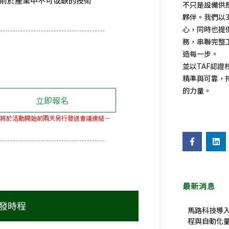
前於產業中不可或缺的技術
不只是設備供
夥伴。我們以
心，同時也提
務，串聯完整
造每一步。
並以TAF認
精準與可靠，
的力量。
立即報名
將於活動開始前兩天另行發送會議連結－
F
L
a
i
c
n
e
k
b
e
o
d
o
i
最新消息
k
n
-
發時程
f
馬路科技導入
程與自動化