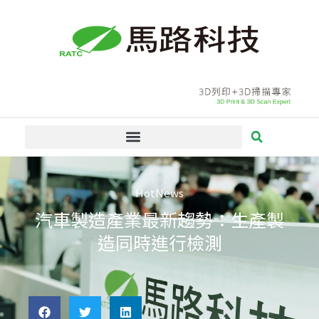
跳
至
主
要
內
容
HotNews
汽車製造產業最新趨勢：生產製
造同時進行檢測