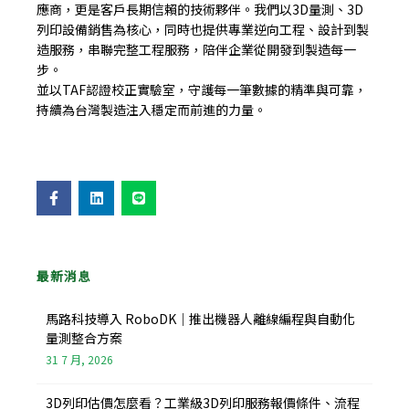
應商，更是客戶長期信賴的技術夥伴。我們以3D量測、3D
列印設備銷售為核心，同時也提供專業逆向工程、設計到製
造服務，串聯完整工程服務，陪伴企業從開發到製造每一
步。
並以TAF認證校正實驗室，守護每一筆數據的精準與可靠，
持續為台灣製造注入穩定而前進的力量。
F
L
L
a
i
i
c
n
n
e
k
e
b
e
o
d
o
i
最新消息
k
n
-
f
馬路科技導入 RoboDK｜推出機器人離線編程與自動化
量測整合方案
31 7 月, 2026
3D列印估價怎麼看？工業級3D列印服務報價條件、流程