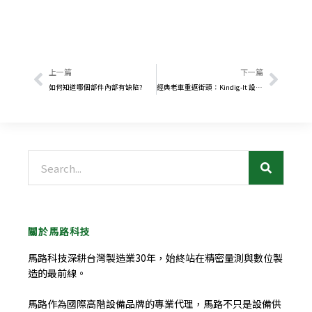
上一頁
下一
上一篇
下一篇
如何知道哪個部件內部有缺陷?
經典老車重返街頭：Kindig-It 設計公司以逆向技術改裝汽車
搜
尋
關於馬路科技
馬路科技深耕台灣製造業30年，始終站在精密量測與數位製
造的最前線。
馬路作為國際高階設備品牌的專業代理，馬路不只是設備供