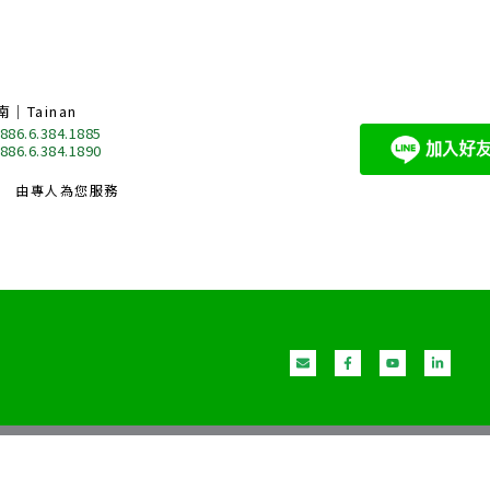
南｜Tainan
 886.6.384.1885
 886.6.384.1890
由專人為您服務
E
F
Y
L
n
a
o
i
v
c
u
n
e
e
t
k
l
b
u
e
o
o
b
d
p
o
e
i
e
k
n
-
-
f
i
n