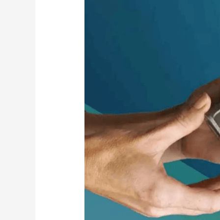
屬
積
層
製
造
如
何
優
化
流
體
歧
管？