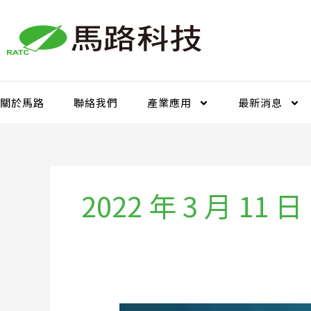
跳
至
主
要
內
容
關於馬路
聯絡我們
產業應用
最新消息
2022 年 3 月 11 日
金