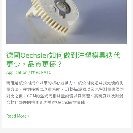
何
做
到
注
塑
模
具
迭
德國Oechsler如何做到注塑模具迭代
代
更少，品質更優？
更
少，
Application
/ 作者:
RATC
品
精確是該公司成立以來的核心競爭力。 該公司開始尋找更優的測
質
量方法。在對接觸式測量系統、CT掃描設備以及光學測量設備的
更
對比之後，GOM的藍光光柵測量設備以其高速、高精度以及對混
優？
合材料部件的檢測能力獲得Oechsler的青睞。
Read More »