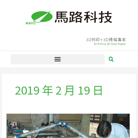
跳
至
主
要
內
容
2019 年 2 月 19 日
FARO
三
次
元