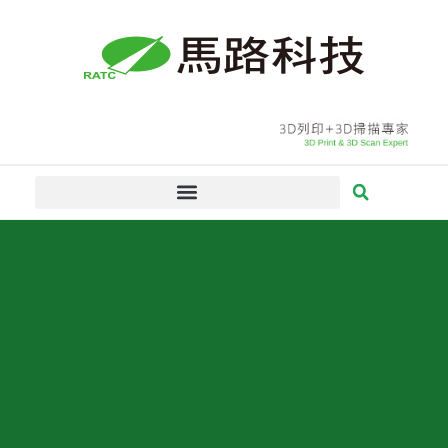
跳
至
主
要
內
容