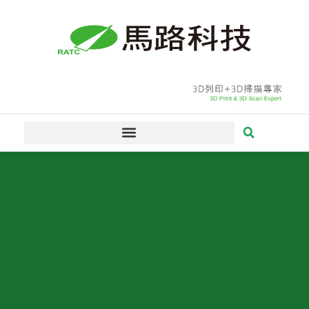
跳
至
主
要
內
容