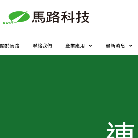
跳
至
主
要
內
容
關於馬路
聯絡我們
產業應用
最新消息
連