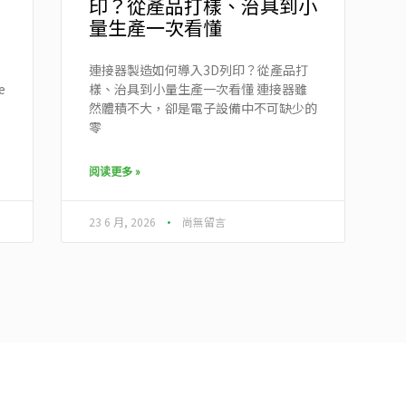
印？從產品打樣、治具到小
量生產一次看懂
連接器製造如何導入3D列印？從產品打
e
樣、治具到小量生產一次看懂 連接器雖
然體積不大，卻是電子設備中不可缺少的
零
阅读更多 »
23 6 月, 2026
尚無留言