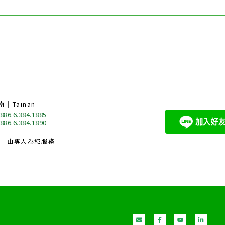
南｜Tainan
 886.6.384.1885
 886.6.384.1890
由專人為您服務
E
F
Y
L
n
a
o
i