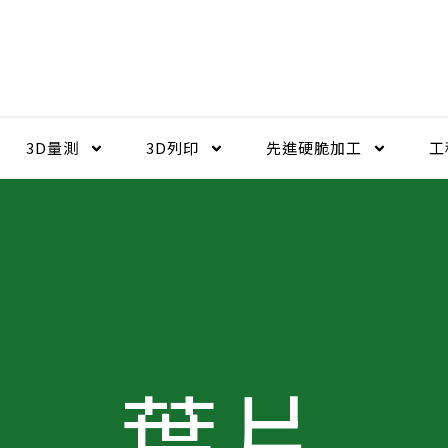
3D量測
3D列印
先進硬脆加工​
工
葉片