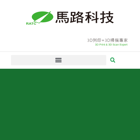
跳
至
主
要
內
容