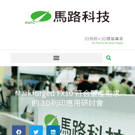
跳
至
主
要
內
容
RATCNews
Markforged FX10 符合量產需求
的 3D列印應用研討會