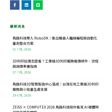
F
L
L
a
i
i
c
n
n
e
k
e
b
e
o
d
o
i
最新消息
k
n
-
f
馬路科技導入 RoboDK｜推出機器人離線編程與自動化
量測整合方案
31 7 月, 2026
3D列印估價怎麼看？工業級3D列印服務報價條件、流程
與詢價準備指南
27 7 月, 2026
馬路科技3D智慧製造中心落成｜台灣在地工業級3D列印
服務與小批量生產支援
29 6 月, 2026
ZEISS × COMPUTEX 2026 馬路科技陪你看見 AI 硬體時