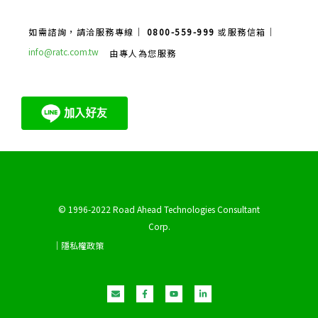
如需諮詢，請洽服務專線｜
0800-559-999
或服務信箱｜
info@ratc.com.tw
由專人為您服務
© 1996-2022 Road Ahead Technologies Consultant
Corp.
｜隱私權政策
E
F
Y
L
n
a
o
i
v
c
u
n
e
e
t
k
l
b
u
e
o
o
b
d